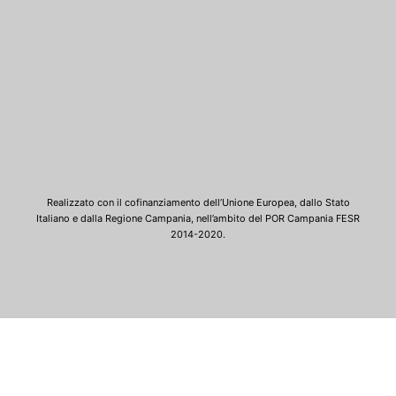
Realizzato con il cofinanziamento dell’Unione Europea, dallo Stato
Italiano e dalla Regione Campania, nell’ambito del POR Campania FESR
2014-2020.