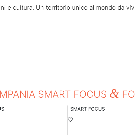
Il viaggio
ioni e cultura. Un territorio unico al mondo da viv
&
MPANIA SMART FOCUS
FO
US
SMART FOCUS