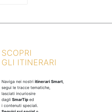
SCOPRI
GLI ITINERARI
Naviga nei nostri
itinerari Smart
,
segui le tracce tematiche,
lasciati incuriosire
dagli
SmarTip
ed
i contenuti speciali.
Seguici sui social
e