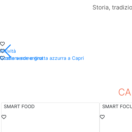
Storia, tradiz
Attività
Grotta verde e grotta azzurra a Capri
Costiera sorrentina
Sorrento, la regina della costa sorrentina
Natura
Lago Laceno
CA
SMART FOOD
SMART FOC