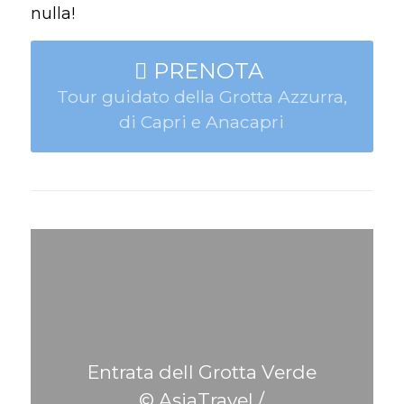
nulla!
PRENOTA
Tour guidato della Grotta Azzurra,
di Capri e Anacapri
Entrata dell Grotta Verde
© AsiaTravel /