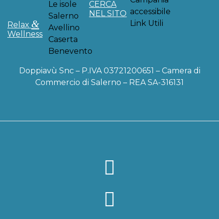
Le isole
CERCA
accessibile
NEL SITO
Salerno
&
Link Utili
Relax
Avellino
Wellness
Caserta
Benevento
Doppiavù Snc – P.IVA 03721200651 – Camera di
Commercio di Salerno – REA SA-316131