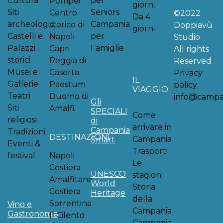
Cultura
per
Pompei
giorni
Siti
Seniors
Centro
©2022
Da 4
archeologici
Campania
storico di
Doppiavù
giorni
Castelli e
per
Napoli
Studio
Palazzi
Famiglie
Capri
All rights
storici
Reggia di
Reserved
Musei e
Caserta
Privacy
IL
Gallerie
Paestum
policy
VIAGGIO
Teatri
Duomo di
info@campan
Gli
Siti
Amalfi
SPECIALI
Come
religiosi
di
arrivare in
Campania
Tradizioni
DESTINAZIONI
Campania
Smart
Eventi &
Trasporti
festival
Napoli
Le
Costiera
UNESCO
stagioni
Amalfitana
World
Storia
Costiera
Heritage
della
Sorrentina
Vino e
Campania
Gastronomia
Il Cilento
Campania