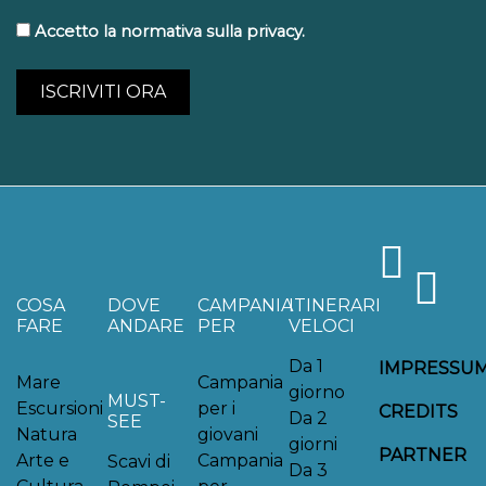
Accetto la normativa sulla privacy.
COSA
DOVE
CAMPANIA
ITINERARI
FARE
ANDARE
PER
VELOCI
Da 1
IMPRESSU
Mare
Campania
giorno
MUST-
Escursioni
per i
CREDITS
Da 2
SEE
Natura
giovani
giorni
PARTNER
Arte e
Campania
Scavi di
Da 3